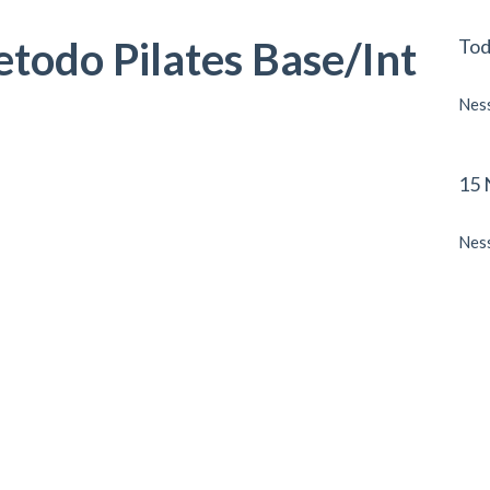
todo Pilates Base/Int
Tod
Ness
15 
Ness