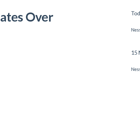
lates Over
Tod
Ness
15 
Ness