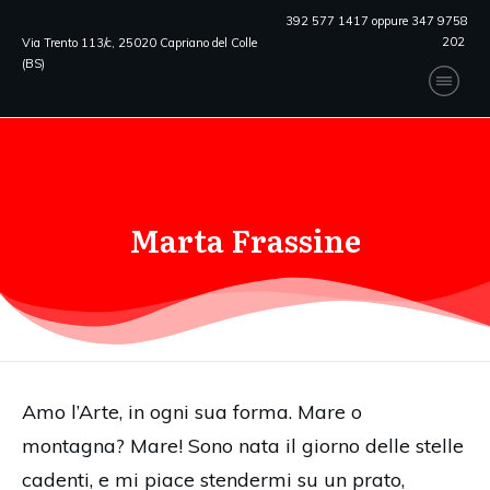
392 577 1417 oppure 347 9758
202
Via Trento 113/c, 25020 Capriano del Colle
(BS)
Marta Frassine
Amo l’Arte, in ogni sua forma. Mare o
montagna? Mare! Sono nata il giorno delle stelle
cadenti, e mi piace stendermi su un prato,