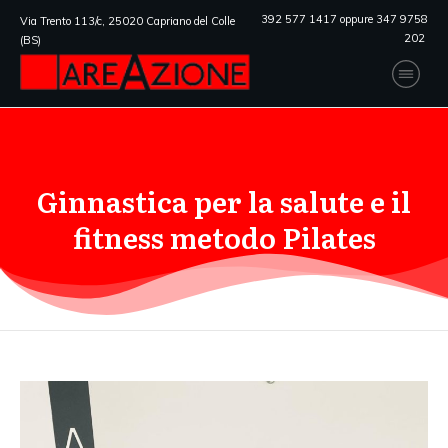
392 577 1417 oppure 347 9758
Via Trento 113/c, 25020 Capriano del Colle
202
(BS)
Ginnastica per la salute e il
fitness metodo Pilates