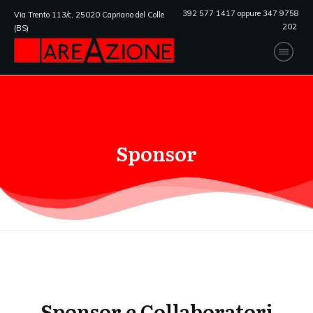
392 577 1417 oppure 347 9758
Via Trento 113/c, 25020 Capriano del Colle
202
(BS)
Sponsor
Sponsor e Collaboratori