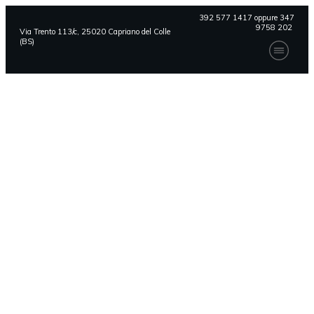
392 577 1417 oppure 347
9758 202
Via Trento 113/c, 25020 Capriano del Colle
(BS)