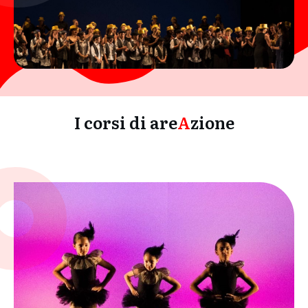
I corsi di are
A
zione