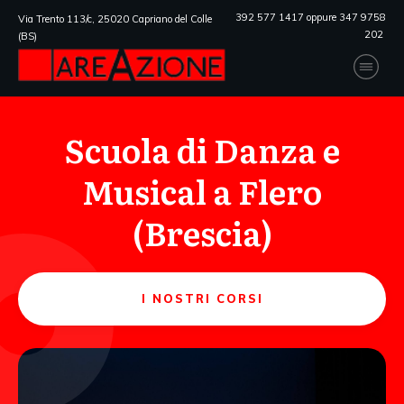
392 577 1417 oppure 347 9758
Via Trento 113/c, 25020 Capriano del Colle
202
(BS)
Scuola di Danza e
Musical a Flero
(Brescia)
I NOSTRI CORSI