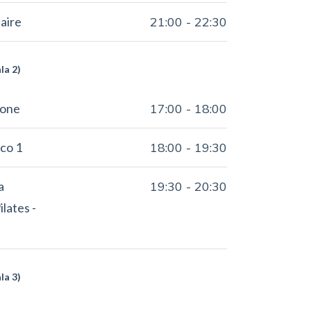
aire
21:00
-
22:30
la 2)
ione
17:00
-
18:00
co 1
18:00
-
19:30
a
19:30
-
20:30
lates -
la 3)