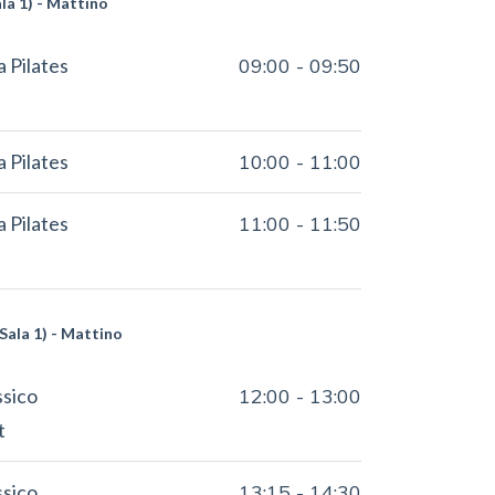
la 1) - Mattino
a Pilates
09:00
-
09:50
a Pilates
10:00
-
11:00
a Pilates
11:00
-
11:50
Sala 1) - Mattino
ssico
12:00
-
13:00
t
ssico
13:15
-
14:30