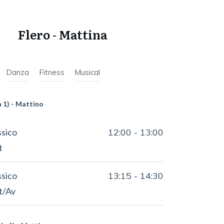
Flero - Mattina
Danza
Fitness
Musical
a 1) - Mattino
ssico
12:00
-
13:00
t
ssico
13:15
-
14:30
nt/Av