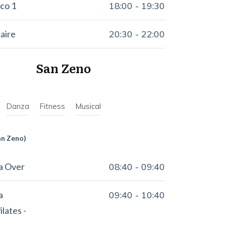
co 1
18:00
-
19:30
aire
20:30
-
22:00
San Zeno
Danza
Fitness
Musical
an Zeno)
a Over
08:40
-
09:40
a
09:40
-
10:40
lates -