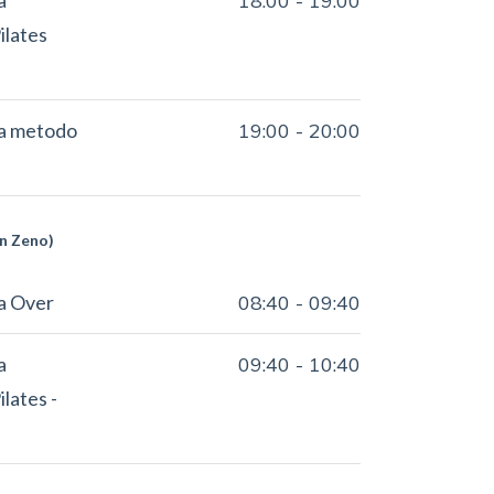
a
18:00
-
19:00
ilates
ca metodo
19:00
-
20:00
an Zeno)
a Over
08:40
-
09:40
a
09:40
-
10:40
lates -