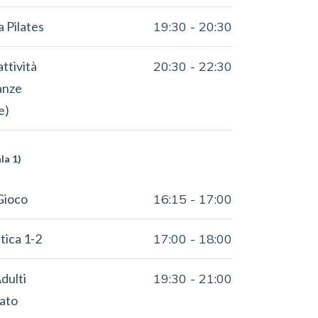
a Pilates
19:30
-
20:30
attività
20:30
-
22:30
anze
e)
la 1)
Gioco
16:15
-
17:00
ica 1-2
17:00
-
18:00
dulti
19:30
-
21:00
ato