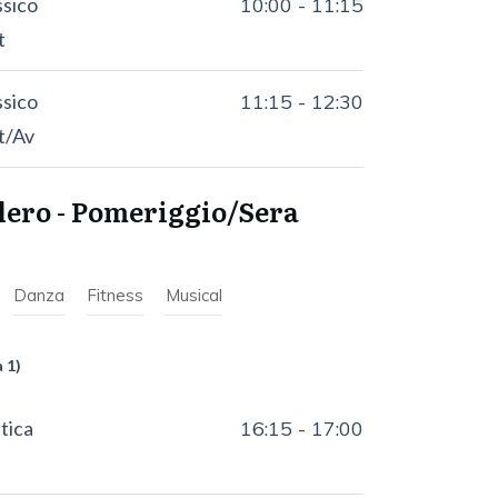
ssico
10:00
-
11:15
t
ssico
11:15
-
12:30
nt/Av
lero - Pomeriggio/Sera
Danza
Fitness
Musical
a 1)
tica
16:15
-
17:00