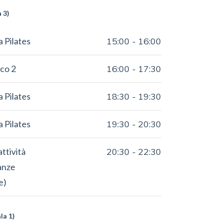
a 3)
a Pilates
15:00
-
16:00
co 2
16:00
-
17:30
a Pilates
18:30
-
19:30
a Pilates
19:30
-
20:30
attività
20:30
-
22:30
anze
e)
la 1)