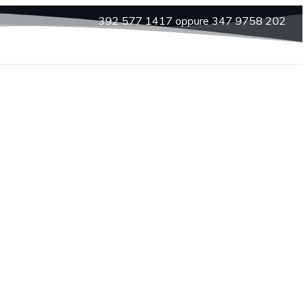
392 577 1417 oppure 347 9758 202
Corsi
Spettacoli
News
Contatti
l