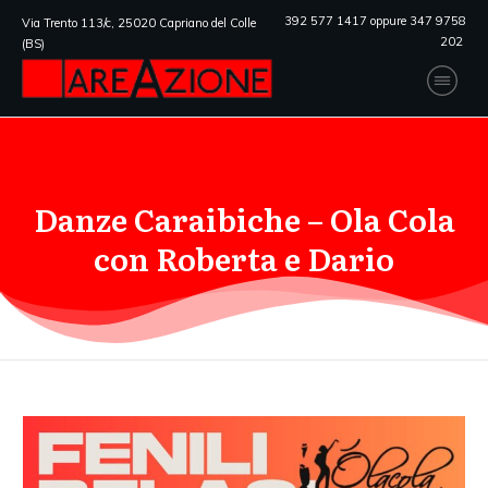
392 577 1417 oppure 347 9758
Via Trento 113/c, 25020 Capriano del Colle
202
(BS)
Danze Caraibiche – Ola Cola
con Roberta e Dario