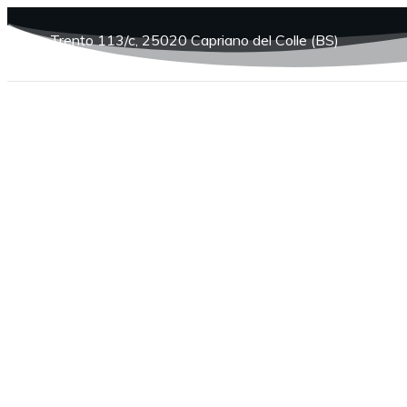
Via Trento 113/c, 25020 Capriano del Colle (BS)
Timet