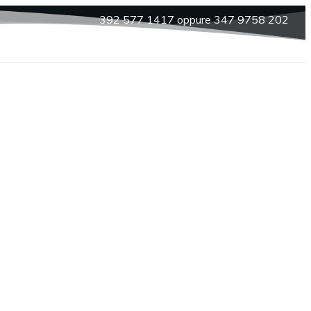
392 577 1417 oppure 347 9758 202
Corsi
Spettacoli
News
Contatti
mple 5