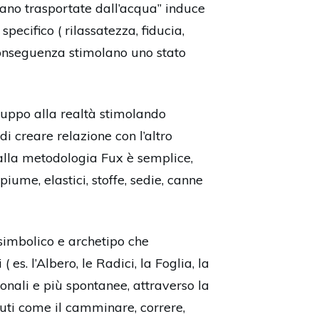
ano trasportate dall’acqua” induce
pecifico ( rilassatezza, fiducia,
conseguenza stimolano uno stato
 gruppo alla realtà stimolando
di creare relazione con l’altro
dalla metodologia Fux è semplice,
iume, elastici, stoffe, sedie, canne
 simbolico e archetipo che
es. l’Albero, le Radici, la Foglia, la
onali e più spontanee, attraverso la
luti come il camminare, correre,