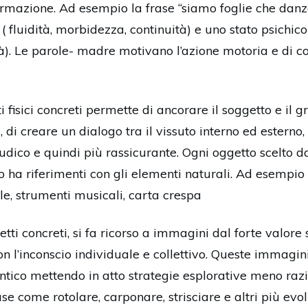
ormazione. Ad esempio la frase “siamo foglie che danz
fluidità, morbidezza, continuità) e uno stato psichico s
tà). Le parole- madre motivano l’azione motoria e di 
ti fisici concreti permette di ancorare il soggetto e il
, di creare un dialogo tra il vissuto interno ed esterno, 
udico e quindi più rassicurante. Ogni oggetto scelto 
 ha riferimenti con gli elementi naturali. Ad esempio p
ale, strumenti musicali, carta crespa
tti concreti, si fa ricorso a immagini dal forte valore
 l’inconscio individuale e collettivo. Queste immagini ( 
antico mettendo in atto strategie esplorative meno razi
se come rotolare, carponare, strisciare e altri più evo