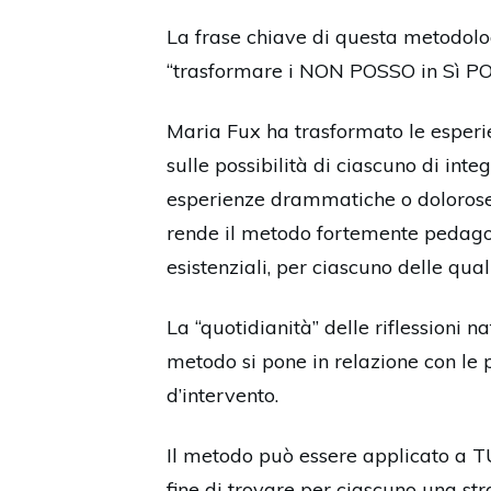
La frase chiave di questa metodologi
“trasformare i NON POSSO in Sì PO
Maria Fux ha trasformato le esperie
sulle possibilità di ciascuno di inte
esperienze drammatiche o dolorose) c
rende il metodo fortemente pedagogic
esistenziali, per ciascuno delle qual
La “quotidianità” delle riflessioni 
metodo si pone in relazione con le 
d’intervento.
Il metodo può essere applicato a TU
fine di trovare per ciascuno una str