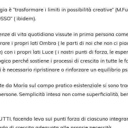
a è “trasformare i limiti in possibilità creative” (M.
SSO” ( ibidem).
nze di vita quotidiana vissute in prima persona come 
grare i propri lati Ombra ( le parti di noi che non ci pi
on i propri lati Luce ( i nostri punti di forza, le espe
o perché sostiene i processi di crescita in tutte le fas
i è necessario ripristinare o rinforzare un equilibrio p
nate da Maria sul campo pratico esistenziale si sono tra
persone. Semplicità intesa non come superficialità, be
TTI, facendo leva sui punti forza di ciascuno integrand
ada di crescita adeguata alle proprie necessità.