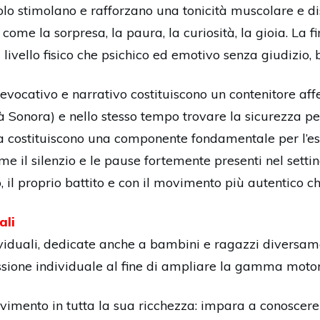
lo stimolano e rafforzano una tonicità muscolare e dis
come la sorpresa, la paura, la curiosità, la gioia. La f
 livello fisico che psichico ed emotivo senza giudizio, 
o evocativo e narrativo costituiscono un contenitore aff
à Sonora) e nello stesso tempo trovare la sicurezza p
a costituiscono una componente fondamentale per l’esp
me il silenzio e le pause fortemente presenti nel sett
o, il proprio battito e con il movimento più autentico c
ali
ividuali, dedicate anche a bambini e ragazzi diversam
sione individuale al fine di ampliare la gamma motor
imento in tutta la sua ricchezza: impara a conoscere il