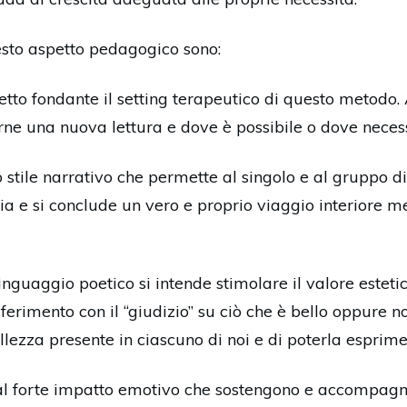
esto aspetto pedagogico sono:
petto fondante il setting terapeutico di questo metodo. 
rne una nuova lettura e dove è possibile o dove necess
o stile narrativo che permette al singolo e al gruppo 
zia e si conclude un vero e proprio viaggio interiore me
nguaggio poetico si intende stimolare il valore estetico
ferimento con il “giudizio” su ciò che è bello oppure no
lezza presente in ciascuno di noi e di poterla esprime
al forte impatto emotivo che sostengono e accompagna