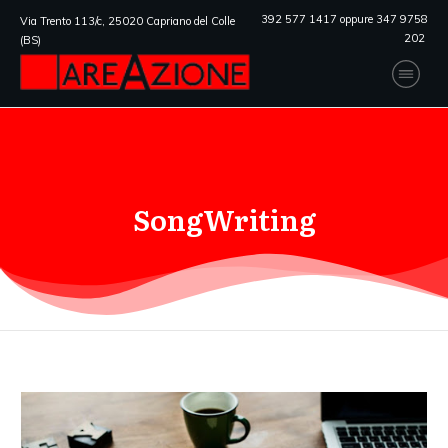
392 577 1417 oppure 347 9758
Via Trento 113/c, 25020 Capriano del Colle
202
(BS)
SongWriting