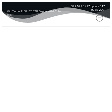
392 577 1417 oppure 347
9758 202
Via Trento 113/c, 25020 Capriano del Colle
(BS)
Passengers – 1/2 Giugno
2025