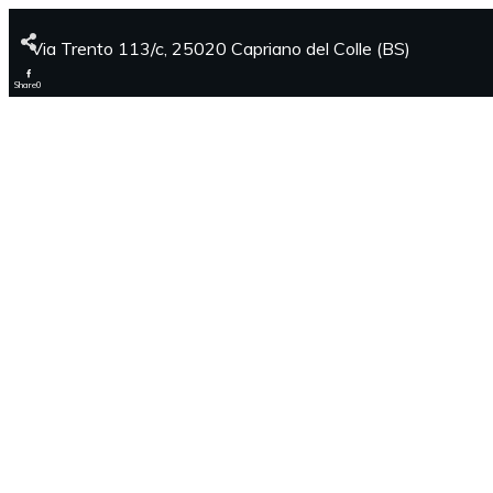
Via Trento 113/c, 25020 Capriano del Colle (BS)
Share
0
Tweet
0
Share
0