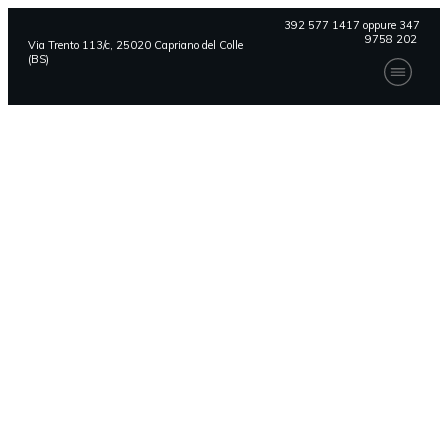
392 577 1417 oppure 347
9758 202
Via Trento 113/c, 25020 Capriano del Colle
(BS)
Oltre la Tela – Giugno 2022