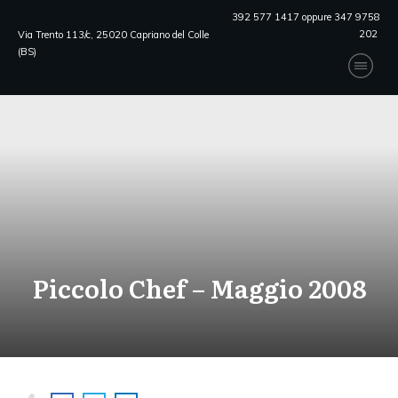
392 577 1417 oppure 347 9758
202
Via Trento 113/c, 25020 Capriano del Colle
(BS)
Piccolo Chef – Maggio 2008