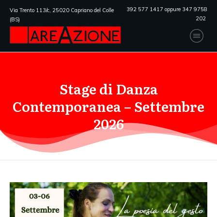
392 577 1417 oppure 347 9758
Via Trento 113/c, 25020 Capriano del Colle
202
(BS)
Stage di Danza
Contemporanea – Settembre
2026