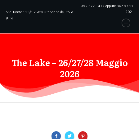
392 577 1417 oppure 347 9758
202
Via Trento 113/c, 25020 Capriano del Colle
(BS)
The Lake – 26/27/28 Maggio
2026